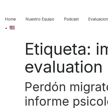
Home
Nuestro Equipo
Podcast
Evaluacion
Etiqueta:
i
evaluation
Perdón migrator
informe psicol