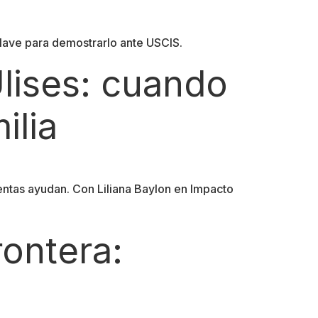
clave para demostrarlo ante USCIS.
lises: cuando
ilia
entas ayudan. Con Liliana Baylon en Impacto
ontera: