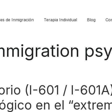
es de Inmigración
Terapia Individual
Blog
Con
mmigration psy
io (I-601 / I-601A):
ógico en el “extre