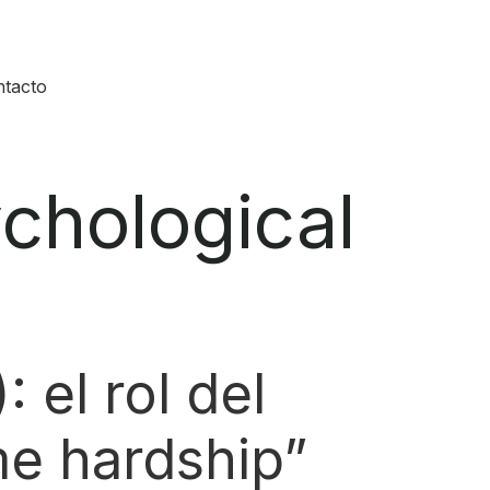
tacto
chological
 el rol del
me hardship”