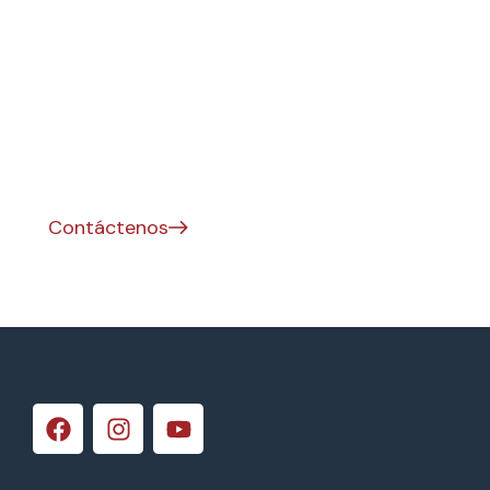
trastornos de
ansiedad, depresión y
trauma.
Nuestro equipo especializado está preparado para
cualquier tipo de solicitud legal migratoria​
Contáctenos
+1 (520) 353-9039