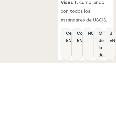
Visas T
, cumpliendo
con todos los
estándares de USCIS.
Certificado
Consultora
NCC
Miembr
Bil
EMDR
EMDR
de
EN
la
Junta