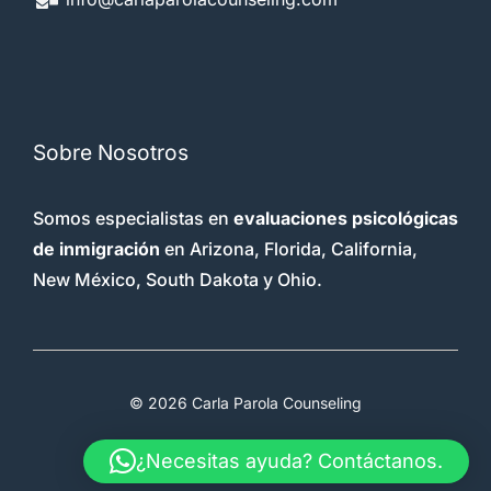
Sobre Nosotros
Somos especialistas en
evaluaciones psicológicas
de inmigración
en Arizona, Florida, California,
New México, South Dakota y Ohio.
© 2026 Carla Parola Counseling
Terms & Conditions
Faq
Therapy
¿Necesitas ayuda? Contáctanos.