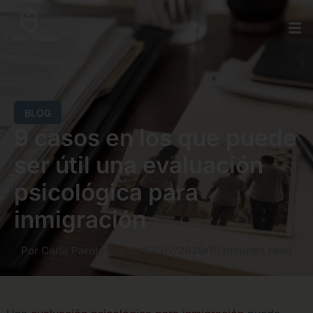
BLOG
9 casos en los que puede
ser útil una evaluación
psicológica para
inmigración
10 minutes read
Por Carla Parola Psy.D.
07/02/2026