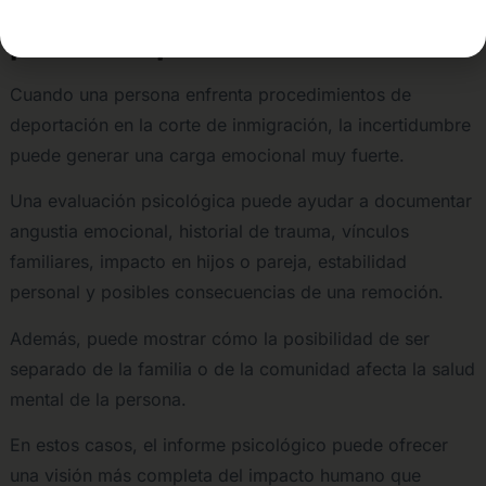
impacto emocional de una
posible deportación
Cuando una persona enfrenta procedimientos de
deportación en la corte de inmigración, la incertidumbre
puede generar una carga emocional muy fuerte.
Una evaluación psicológica puede ayudar a documentar
angustia emocional, historial de trauma, vínculos
familiares, impacto en hijos o pareja, estabilidad
personal y posibles consecuencias de una remoción.
Además, puede mostrar cómo la posibilidad de ser
separado de la familia o de la comunidad afecta la salud
mental de la persona.
En estos casos, el informe psicológico puede ofrecer
una visión más completa del impacto humano que