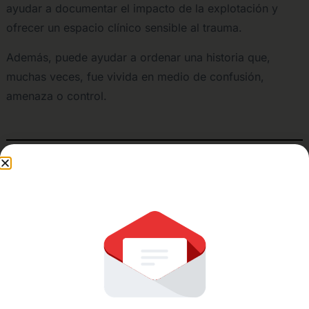
ayudar a documentar el impacto de la explotación y
ofrecer un espacio clínico sensible al trauma.
Además, puede ayudar a ordenar una historia que,
muchas veces, fue vivida en medio de confusión,
amenaza o control.
Eliminación de condiciones en
casos de residencia condicional
La eliminación de condiciones puede ser necesaria
cuando una persona tiene una residencia condicional de
dos años basada en matrimonio.
En algunos casos, una evaluación psicológica puede