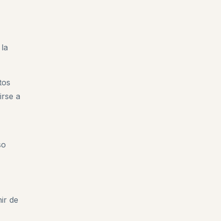
 la
tos
irse a
so
ir de