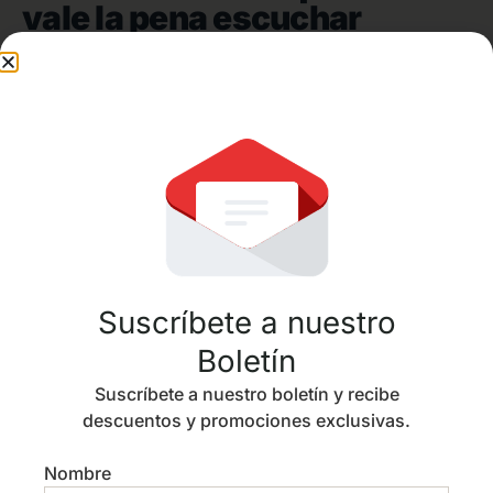
vale la pena escuchar
Historias, herramientas y voces profesionales
para acompañar mejor los procesos
migratorios.
Suscríbete a nuestro
Boletín
Suscríbete a nuestro boletín y recibe
Nuevo Podcast de Inmigración, Impacto
descuentos y promociones exclusivas.
Migrante
Nombre