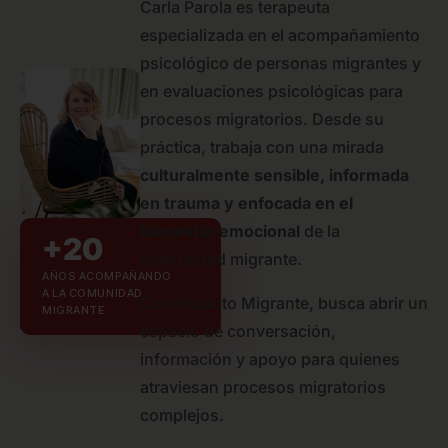
Carla Parola es terapeuta
especializada en el acompañamiento
psicológico de personas migrantes y
en evaluaciones psicológicas para
procesos migratorios. Desde su
práctica, trabaja con una mirada
culturalmente sensible, informada
en trauma y enfocada en el
bienestar emocional
de la
+20
comunidad migrante.
AÑOS ACOMPAÑANDO
A LA COMUNIDAD
Con Impacto Migrante, busca abrir un
MIGRANTE
espacio de conversación,
información y apoyo para quienes
atraviesan procesos migratorios
complejos.