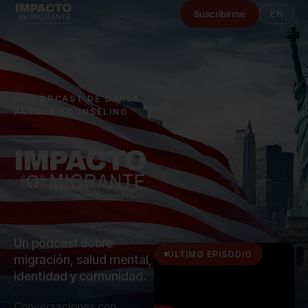
EN
Suscribirme
UN PODCAST DE CARLA
PAROLA COUNSELING
Un podcast sobre
ÚLTIMO EPISODIO
migración, salud mental,
identidad y comunidad.
Conversaciones con