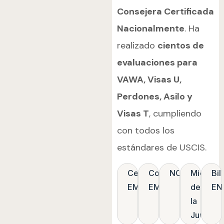
Consejera Certificada
Nacionalmente
. Ha
realizado
cientos de
evaluaciones para
VAWA, Visas U,
Perdones, Asilo y
Visas T
, cumpliendo
con todos los
estándares de USCIS.
Certificado
Consultora
NCC
Miembr
Bil
EMDR
EMDR
de
EN
la
Junta