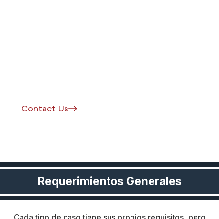
¿Necesitas una
evaluación
psicológica?
Contact Us
+1 (520) 353-9039
Requerimientos Generales
Cada tipo de caso tiene sus propios requisitos, pero