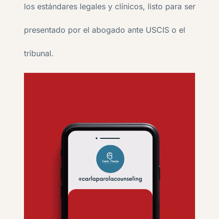
los estándares legales y clínicos, listo para ser
presentado por el abogado ante USCIS o el
tribunal.