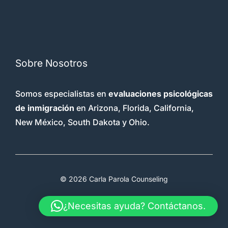
Sobre Nosotros
Somos especialistas en
evaluaciones psicológicas
de inmigración
en Arizona, Florida, California,
New México, South Dakota y Ohio.
© 2026 Carla Parola Counseling
Terms & Conditions
Faq
Therapy
¿Necesitas ayuda? Contáctanos.