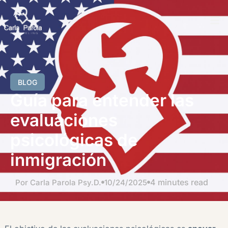
BLOG
Guía para entender las
evaluaciones
psicológicas de
inmigración
4 minutes read
Por Carla Parola Psy.D.
10/24/2025