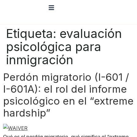
Etiqueta:
evaluación
psicológica para
inmigración
Perdón migratorio (I-601 /
I-601A): el rol del informe
psicológico en el “extreme
hardship”
Qué es el perdón migratorio, qué significa el “extreme