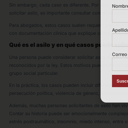
Sin embargo, cada caso es diferente. Por eso, este blo
Nombr
solicitar asilo, es importante consultar con un abogado
Para abogados, estos casos suelen requerir una mirada
Apellid
con documentación clínica que explique cómo la experi
Qué es el asilo y en qué casos puede soli
Correo 
Una persona puede considerar solicitar asilo cuando 
reconocidos por la ley. Estos motivos pueden incluir ra
grupo social particular.
En la práctica, los casos pueden incluir diferentes exp
persecución política, violencia de género, discriminaci
Además, muchas personas solicitantes de asilo han vivi
Contar su historia puede ser emocionalmente complejo,
estrés postraumático, insomnio, miedo intenso, entre o