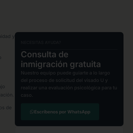
nidad y
NECESITAS AYUDA?
Consulta de
o
inmigración gratuita
Nuestro equipo puede guiarte a lo largo
del proceso de solicitud del visado U y
ajo
realizar una evaluación psicológica para tu
ación.
caso.
os de
Escríbenos por WhatsApp