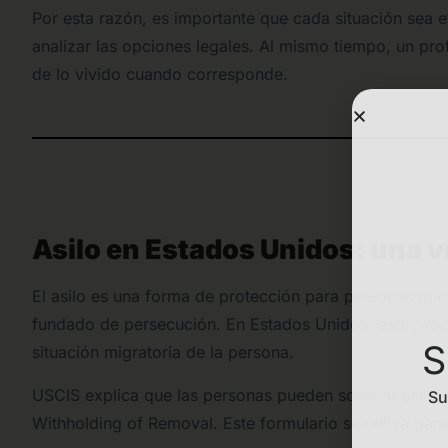
Por esta razón, es importante que cada situación sea
analizar las opciones legales. Al mismo tiempo, un pr
de lo vivido cuando corresponde.
Asilo en Estados Unidos: una 
El asilo es una forma de protección para personas que
fundado de persecución. En Estados Unidos, este proc
S
situación migratoria de la persona.
USCIS explica que las personas pueden solicitar asilo 
Su
Withholding of Removal. Este formulario se utiliza para