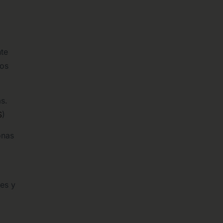
nte
dos
s.
S
)
onas
tes y