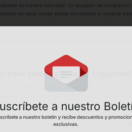
 evaluada de manera individual. Un abogado de inmigración
ofesional de salud mental puede documentar el impacto emo
vía para quienes buscan seguridad
 temen regresar a su país por persecución o por un miedo
eso puede presentarse de forma afirmativa o defensiva, se
uscríbete a nuestro Bolet
mediante el Formulario I-589, Application for Asylum and fo
scríbete a nuestro boletín y recibe descuentos y promocio
exclusivas.
 pedir asilo y ciertas protecciones relacionadas. (Fuente:
U