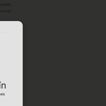
 puede
cional
gún la
ín
r
nes
SCIS
)