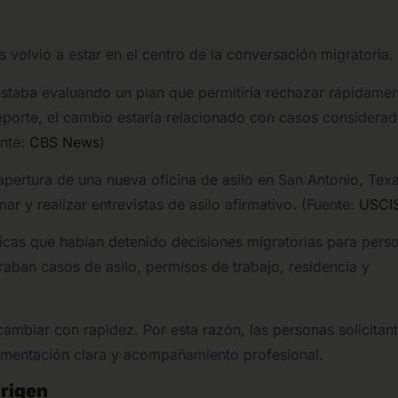
 volvió a estar en el centro de la conversación migratoria.
estaba evaluando un plan que permitiría rechazar rápidame
 reporte, el cambio estaría relacionado con casos considera
ente:
CBS News
)
apertura de una nueva oficina de asilo en San Antonio, Texa
r y realizar entrevistas de asilo afirmativo. (Fuente:
USCI
icas que habían detenido decisiones migratorias para pers
raban casos de asilo, permisos de trabajo, residencia y
cambiar con rapidez. Por esta razón, las personas solicitan
umentación clara y acompañamiento profesional.
origen