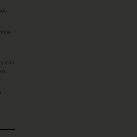
ido
umbre
gustia
cos.
a