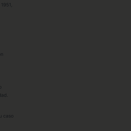
 1951,
én
o
dad.
su caso