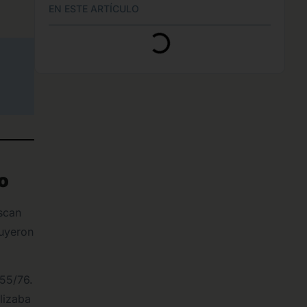
EN ESTE ARTÍCULO
o
scan
huyeron
 55/76.
lizaba