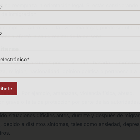
g no reemplaza la orientación legal. Si estás considerando
e
 de inmigración.
 completa. Además de la evidencia legal, puede ser útil co
o
encia afectó la salud mental de la persona.
citarse
electrónico*
teme regresar a su país por persecución basada en motivos
za, religión, nacionalidad, opinión política o pertenencia a 
eriencias. Por ejemplo, amenazas, violencia física, abuso,
ón grave o falta de protección por parte de las autoridades
do situaciones difíciles antes, durante y después de migrar
 debido a distintos síntomas, tales como ansiedad, depres
tros.