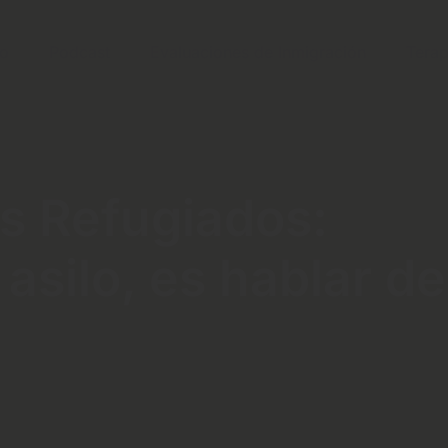
po
Podcast
Evaluaciones de Inmigración
Terap
os Refugiados:
asilo, es hablar de