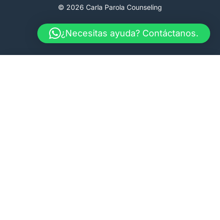
© 2026 Carla Parola Counseling
Terms & Conditions
Faq
Therapy
¿Necesitas ayuda? Contáctanos.
Suscríbete a nuestro
Boletín