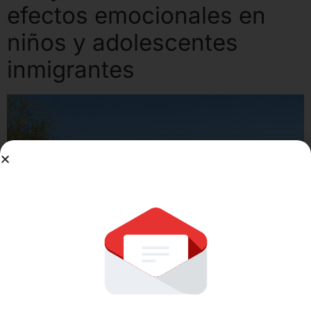
efectos emocionales en
niños y adolescentes
inmigrantes
Cuando una familia inmigrante vive con miedo a una
detención, deportación o separación familiar, ese miedo