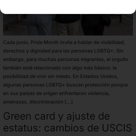
Cada junio, Pride Month invita a hablar de visibilidad,
derechos y dignidad para las personas LGBTQ+. Sin
embargo, para muchas personas migrantes, el orgullo
también está relacionado con algo más básico: la
posibilidad de vivir sin miedo. En Estados Unidos,
algunas personas LGBTQ+ buscan protección porque
en sus países de origen enfrentaron violencia,
amenazas, discriminación […]
Green card y ajuste de
estatus: cambios de USCIS