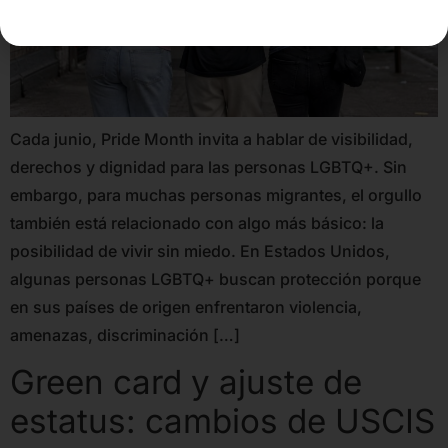
Cada junio, Pride Month invita a hablar de visibilidad,
derechos y dignidad para las personas LGBTQ+. Sin
embargo, para muchas personas migrantes, el orgullo
también está relacionado con algo más básico: la
posibilidad de vivir sin miedo. En Estados Unidos,
algunas personas LGBTQ+ buscan protección porque
en sus países de origen enfrentaron violencia,
amenazas, discriminación […]
Green card y ajuste de
estatus: cambios de USCIS