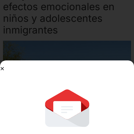
efectos emocionales en
niños y adolescentes
inmigrantes
Cuando una familia inmigrante vive con miedo a una
detención, deportación o separación familiar, ese miedo