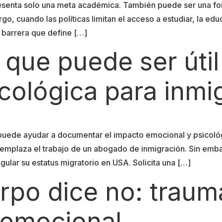
senta solo una meta académica. También puede ser una form
rgo, cuando las políticas limitan el acceso a estudiar, la e
a barrera que define […]
 que puede ser útil
cológica para inmi
puede ayudar a documentar el impacto emocional y psicológ
 reemplaza el trabajo de un abogado de inmigración. Sin e
gular su estatus migratorio en USA. Solicita una […]
po dice no: trauma
 emocional