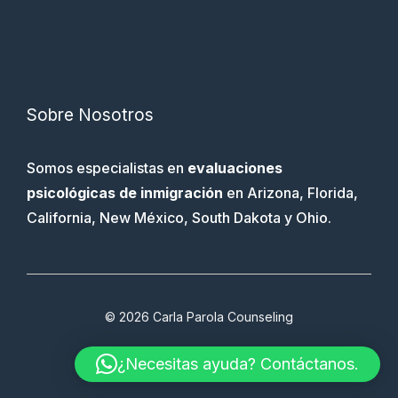
Sobre Nosotros
Somos especialistas en
evaluaciones
psicológicas de inmigración
en Arizona, Florida,
California, New México, South Dakota y Ohio.
© 2026 Carla Parola Counseling
Terms & Conditions
Faq
Therapy
¿Necesitas ayuda? Contáctanos.