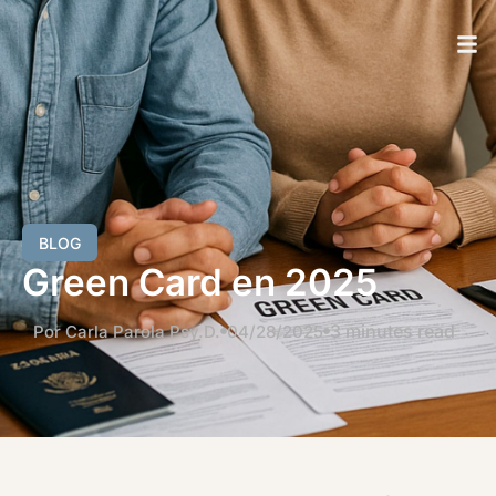
BLOG
Green Card en 2025
3 minutes read
Por Carla Parola Psy.D.
04/28/2025