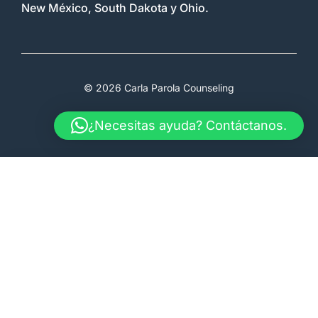
New México, South Dakota y Ohio.
© 2026 Carla Parola Counseling
Terms & Conditions
Faq
Therapy
¿Necesitas ayuda? Contáctanos.