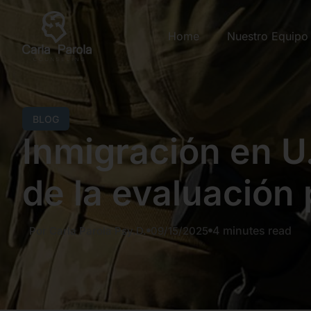
Home
Nuestro Equipo
BLOG
Inmigración en U
de la evaluación 
4 minutes read
Por Carla Parola Psy.D.
09/15/2025