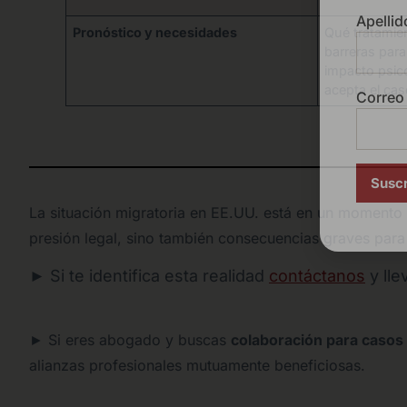
Apellid
Pronóstico y necesidades
Qué tratamien
barreras para
impacto psico
acepta el cas
Correo 
La situación migratoria en EE.UU. está en un momento c
presión legal, sino también consecuencias graves para
► Si te identifica esta realidad
contáctanos
y lle
► Si eres abogado y buscas
colaboración para casos
alianzas profesionales mutuamente beneficiosas.