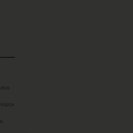
tatus
lógica
a,